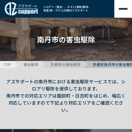
シロアリ（害虫）、ネズミ(害獣)駆除、
鳥害(鳩・カラス)対策のアズサポート
南丹市の害虫駆除
TOP
害虫駆除
京都府の害虫駆除
京都府南丹市の害虫駆
アズサポートの南丹市における害虫駆除サービスでは、シ
ロアリ駆除を提供しております。
南丹市での対応エリアは園部町・日吉町をはじめ、幅広く
対応していますので下記より対応エリアをご確認くださ
い。