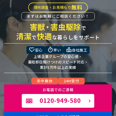
無料
現地調査・お見積もり
まずはお気軽にご相談ください！
害獣
・
害虫駆除
で
清潔
快適
で
な暮らしをサポート
heart_check
timer
leaderboard
安心
早い
自社施工
上場企業グループの安心感・
最短即日駆けつけのスピード対応・
累計5万件以上の実績
年中無休
24H受付
お電話でのご連絡
0120-949-580