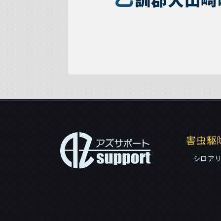
害虫駆
シロア