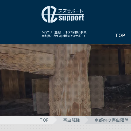
シロアリ（害虫）、ネズミ(害獣)駆除、
TOP
鳥害(鳩・カラス)対策のアズサポート
TOP
害虫駆除
京都府の害虫駆除