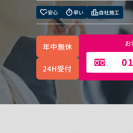
heart_check
timer
leaderboard
安心
早い
自社施工
お
年中無休
01
24H受付