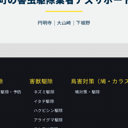
円明寺
大山崎
下植野
除
害獣駆除
鳥害対策（鳩・カラ
リ駆除・予防
ネズミ駆除
鳩対策・駆除
イタチ駆除
ハクビシン駆除
アライグマ駆除