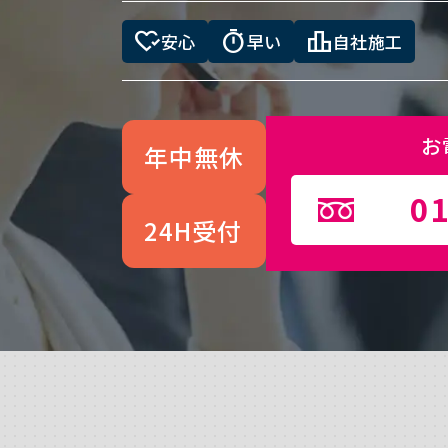
heart_check
timer
leaderboard
安心
早い
自社施工
お
年中無休
01
24H受付