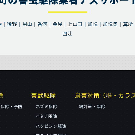
屋
後野
男山
香河
金屋
上山田
加悦
加悦奥
算所
四辻
除
害獣駆除
鳥害対策（鳩・カラ
リ駆除・予防
ネズミ駆除
鳩対策・駆除
イタチ駆除
ハクビシン駆除