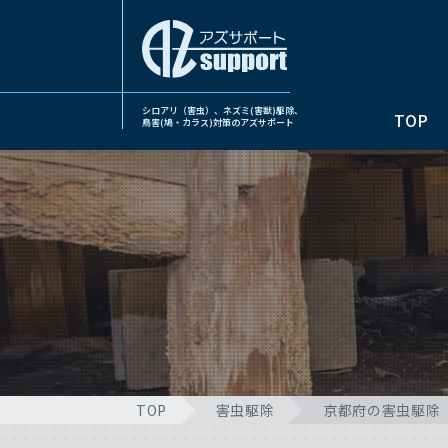
シロアリ（害虫）、ネズミ(害獣)駆除、
TOP
鳥害(鳩・カラス)対策のアズサポート
TOP
害虫駆除
京都府の害虫駆除