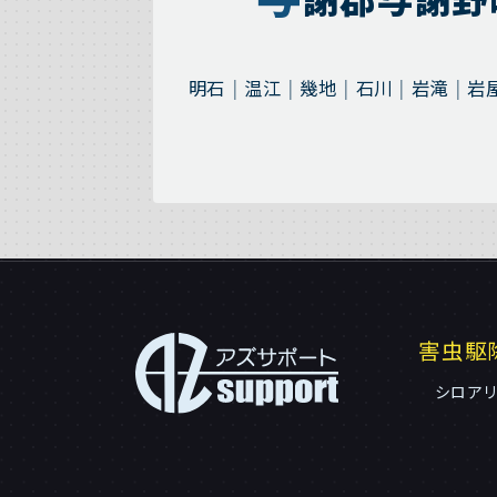
明石
温江
幾地
石川
岩滝
岩
害虫駆
シロア