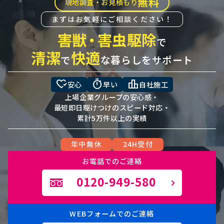
無料
現地調査・お見積もり
まずはお気軽にご相談ください！
害獣
・
害虫駆除
で
清潔
快適
で
な暮らしをサポート
heart_check
timer
leaderboard
安心
早い
自社施工
上場企業グループの安心感・
最短即日駆けつけのスピード対応・
累計5万件以上の実績
年中無休
24H受付
お電話でのご連絡
0120-949-580
WEBフォームでのご連絡