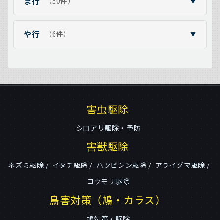
ま行
（50件）
▼
や行
（6件）
▼
害虫駆除
シロアリ駆除・予防
害獣駆除
ネズミ駆除
イタチ駆除
ハクビシン駆除
アライグマ駆除
コウモリ駆除
鳥害対策（鳩・カラス）
鳩対策・駆除