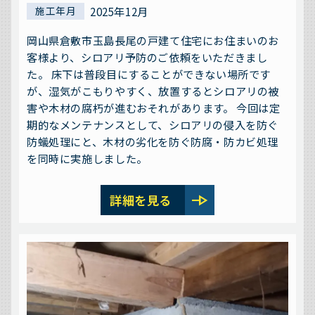
2025年12月
施工年月
岡山県倉敷市玉島長尾の戸建て住宅にお住まいのお
客様より、シロアリ予防のご依頼をいただきまし
た。 床下は普段目にすることができない場所です
が、湿気がこもりやすく、放置するとシロアリの被
害や木材の腐朽が進むおそれがあります。 今回は定
期的なメンテナンスとして、シロアリの侵入を防ぐ
防蟻処理にと、木材の劣化を防ぐ防腐・防カビ処理
を同時に実施しました。
line_end_arrow
詳細を見る