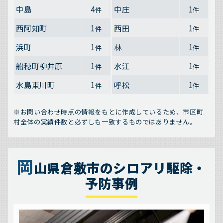
中島
4
中庄
1
件
件
西阿知町
1
西田
1
件
件
浜町
1
林
1
件
件
船穂町柳井原
1
水江
1
件
件
水島東川町
1
呼松
1
件
件
※お問い合わせ時点の情報をもとに作成しているため、市区町
村全体の実績件数と必ずしも一致するものではありません。
岡
山県倉敷市のシロアリ駆除・
予防事例