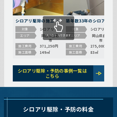
シロアリ駆除の施工事
築年数33年のシロアリ
例（岡山県倉敷市児島
駆除の施工事例（岡山
シロアリ
シロアリ
対象
対象
田ノ口）
県倉敷市児島柳田町）
岡山県倉敷
岡山県倉敷
エリア
エリア
スクロールできます
市
市
371,250円
275,000円
施工費用
施工費用
149㎡
83㎡
施工面積
施工面積
シロアリ駆除・予防の事例一覧は
line_end_arrow
こちら
シロアリ駆除・予防の料金