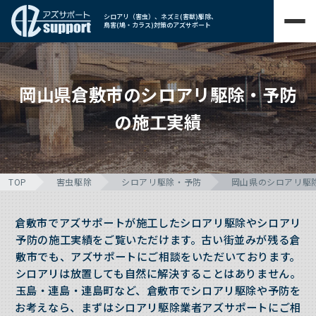
シロアリ（害虫）、ネズミ(害獣)駆除、
鳥害(鳩・カラス)対策のアズサポート
岡山県倉敷市のシロアリ駆除・予防
の施工実績
TOP
害虫駆除
シロアリ駆除・予防
岡山県のシロアリ駆
倉敷市でアズサポートが施工したシロアリ駆除やシロアリ
予防の施工実績をご覧いただけます。古い街並みが残る倉
敷市でも、アズサポートにご相談をいただいております。
シロアリは放置しても自然に解決することはありません。
玉島・連島・連島町など、倉敷市でシロアリ駆除や予防を
お考えなら、まずはシロアリ駆除業者アズサポートにご相