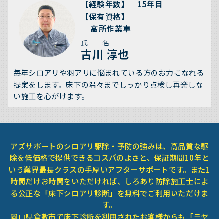
【経験年数】 15年目
【保有資格】
高所作業車
氏 名
古川 淳也
毎年シロアリや羽アリに悩まれている方のお力になれる
提案をします。床下の隅々までしっかり点検し再発しな
い施工を心がけます。
アズサポートのシロアリ駆除・予防の強みは、高品質な駆
除を低価格で提供できるコスパのよさと、保証期間10年と
いう業界最長クラスの手厚いアフターサポートです。また1
時間だけお時間をいただければ、しろあり防除施工士によ
る公正な「床下シロアリ診断」を無料でご利用いただけま
す。
岡山県倉敷市で床下診断を利用されたお客様からも「モヤ