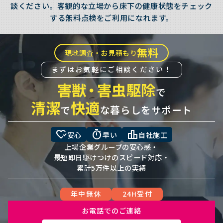
談ください。客観的な立場から床下の健康状態をチェック
する無料点検をご利用になれます。
無料
現地調査・お見積もり
まずはお気軽にご相談ください！
害獣
・
害虫駆除
で
清潔
快適
で
な暮らしをサポート
heart_check
timer
leaderboard
安心
早い
自社施工
上場企業グループの安心感・
最短即日駆けつけのスピード対応・
累計5万件以上の実績
年中無休
24H受付
お電話でのご連絡