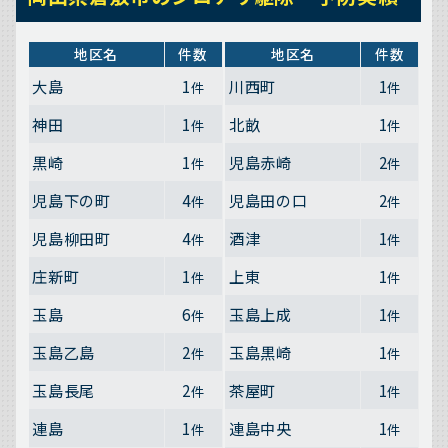
地区名
件数
地区名
件数
大島
1
川西町
1
件
件
神田
1
北畝
1
件
件
黒崎
1
児島赤崎
2
件
件
児島下の町
4
児島田の口
2
件
件
児島柳田町
4
酒津
1
件
件
庄新町
1
上東
1
件
件
玉島
6
玉島上成
1
件
件
玉島乙島
2
玉島黒崎
1
件
件
玉島長尾
2
茶屋町
1
件
件
連島
1
連島中央
1
件
件