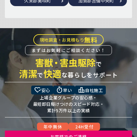
久米郡美咲町
加賀郡吉備中央町
無料
現地調査・お見積もり
まずはお気軽にご相談ください！
害獣
・
害虫駆除
で
清潔
快適
で
な暮らしをサポート
heart_check
timer
leaderboard
安心
早い
自社施工
上場企業グループの安心感・
最短即日駆けつけのスピード対応・
累計5万件以上の実績
年中無休
24H受付
お電話でのご連絡