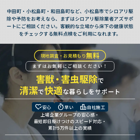
中田町・小松島町・和田島町など、小松島市でシロアリ駆
除や予防をお考えなら、まずはシロアリ駆除業者アズサポ
ートにご相談ください。客観的な立場から床下の健康状態
をチェックする無料点検をご利用になれます。
無料
現地調査・お見積もり
まずはお気軽にご相談ください！
害獣
・
害虫駆除
で
清潔
快適
で
な暮らしをサポート
heart_check
timer
leaderboard
安心
早い
自社施工
上場企業グループの安心感・
最短即日駆けつけのスピード対応・
累計5万件以上の実績