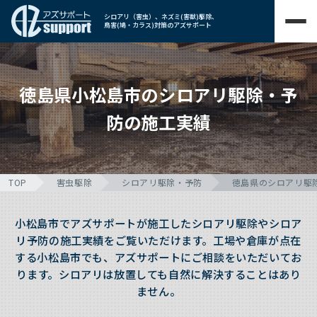
シロアリ（害虫）、ネズミ(害獣)駆除、
鳥害(鳩・カラス)対策のアズサポート
徳島県小松島市のシロアリ駆除・予
防の施工実績
TOP
害虫駆除
シロアリ駆除・予防
徳島県のシロアリ駆
小松島市でアズサポートが施工したシロアリ駆除やシロア
リ予防の施工実績をご覧いただけます。工場や倉庫が点在
する小松島市でも、アズサポートにご相談をいただいてお
ります。シロアリは放置しても自然に解決することはあり
ません。