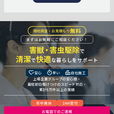
無料
現地調査・お見積もり
まずはお気軽にご相談ください！
害獣
・
害虫駆除
で
清潔
快適
で
な暮らしをサポート
heart_check
timer
leaderboard
安心
早い
自社施工
上場企業グループの安心感・
最短即日駆けつけのスピード対応・
累計5万件以上の実績
年中無休
24H受付
お電話でのご連絡