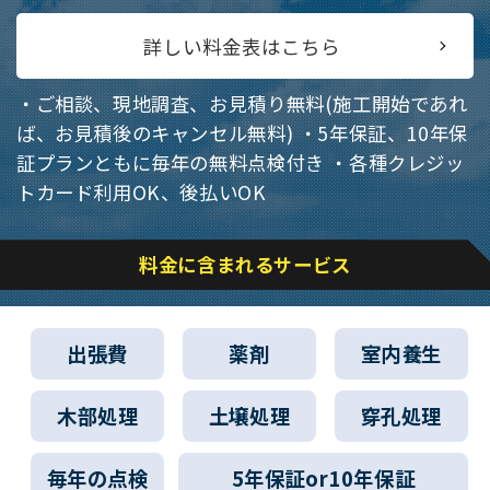
詳しい料金表はこちら
・ご相談、現地調査、お見積り無料(施工開始であれ
ば、お見積後のキャンセル無料)
・5年保証、10年保
証プランともに毎年の無料点検付き
・各種クレジッ
トカード利用OK、後払いOK
料金に含まれるサービス
出張費
薬剤
室内養生
木部処理
土壌処理
穿孔処理
毎年の点検
5年保証or10年保証