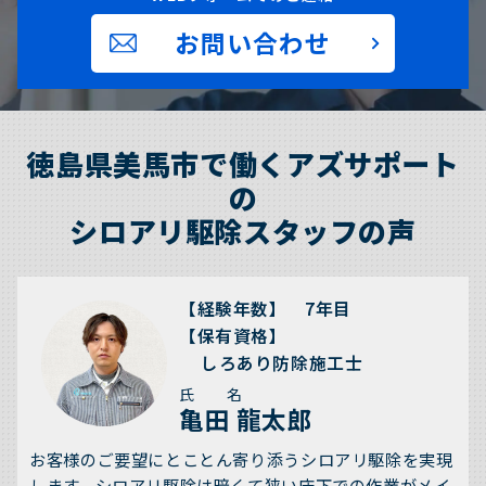
お問い合わせ
徳島県美馬市で働くアズサポート
の
シロアリ駆除スタッフの声
【経験年数】 7年目
【保有資格】
しろあり防除施工士
氏 名
亀田 龍太郎
お客様のご要望にとことん寄り添うシロアリ駆除を実現
します。シロアリ駆除は暗くて狭い床下での作業がメイ