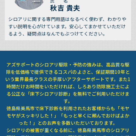
氏 名
秋吉 貴夫
シロアリに関する専門用語はなるべく使わず、わかりや
すい説明を心がけています。安心してまかせていただけ
るよう、疑問点はなんでもぶつけてください。
アズサポートのシロアリ駆除・予防の強みは、高品質な駆
除を低価格で提供できるコスパのよさと、保証期間10年と
いう業界最長クラスの手厚いアフターサポートです。また1
時間だけお時間をいただければ、しろあり防除施工士によ
る公正な「床下シロアリ診断」を無料でご利用いただけま
す。
徳島県美馬市で床下診断を利用されたお客様からも「モヤ
モヤがスッキリした！」「もっと早くに頼んでおけばよか
った！」とのお声を多数いただいております。
シロアリの被害が重くなる前に、徳島県美馬市のシロアリ