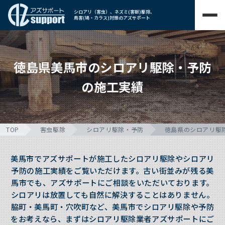
シロアリ（害虫）、ネズミ(害獣)駆除、
鳥害(鳩・カラス)対策のアズサポート
徳島県美馬市のシロアリ駆除・予防
の施工実績
TOP
害虫駆除
シロアリ駆除・予防
徳島県のシロアリ駆
美馬市でアズサポートが施工したシロアリ駆除やシロアリ
予防の施工実績をご覧いただけます。古い街並みが残る美
馬市でも、アズサポートにご相談をいただいております。
シロアリは放置しても自然に解決することはありません。
脇町・美馬町・穴吹町など、美馬市でシロアリ駆除や予防
をお考えなら、まずはシロアリ駆除業者アズサポートにご