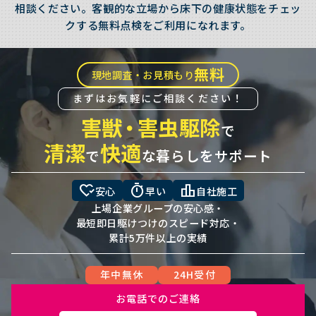
相談ください。客観的な立場から床下の健康状態をチェッ
クする無料点検をご利用になれます。
無料
現地調査・お見積もり
まずはお気軽にご相談ください！
害獣
・
害虫駆除
で
清潔
快適
で
な暮らしをサポート
heart_check
timer
leaderboard
安心
早い
自社施工
上場企業グループの安心感・
最短即日駆けつけのスピード対応・
累計5万件以上の実績
年中無休
24H受付
お電話でのご連絡