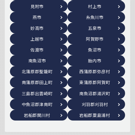
見附市
村上市
燕市
糸魚川市
妙高市
五泉市
上越市
阿賀野市
佐渡市
魚沼市
南魚沼市
胎内市
北蒲原郡聖籠町
西蒲原郡弥彦村
南蒲原郡田上町
東蒲原郡阿賀町
三島郡出雲崎町
南魚沼郡湯沢町
中魚沼郡津南町
刈羽郡刈羽村
岩船郡関川村
岩船郡粟島浦村