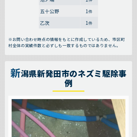
五十公野
1
件
乙次
1
件
※お問い合わせ時点の情報をもとに作成しているため、市区町
村全体の実績件数と必ずしも一致するものではありません。
新
潟県新発田市のネズミ駆除事
例