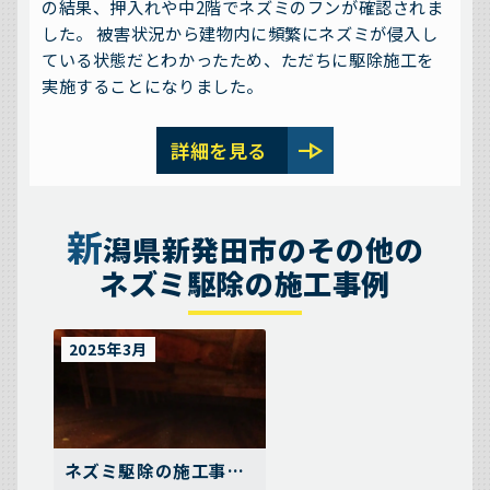
の結果、押入れや中2階でネズミのフンが確認されま
した。 被害状況から建物内に頻繁にネズミが侵入し
ている状態だとわかったため、ただちに駆除施工を
実施することになりました。
line_end_arrow
詳細を見る
新
潟県新発田市のその他の
ネズミ駆除の施工事例
2025年3月
ネズミ駆除の施工事例