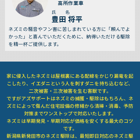
高所作業車
氏 名
豊田 将平
ネズミの騒音やフン害に苦しまれている方に「頼んでよ
かった」と喜んでいただくために、納得いただける駆除
を精一杯ご提供します。
家に侵入したネズミは屋根裏にある配線をかじり漏電を起
こしたり、イエダニという人を刺すダニを持ち込むなど、
二次被害・三次被害を生む害獣です。
ですがアズサポートはネズミの捕獲・駆除はもちろん、ネ
ズミによって傷んだ住宅設備の修繕から清掃・消毒、予防
対策までワンストップで対応いたします。
ネズミは早期発見・早期対応が価格を安くする最大のコツ
です。
新潟県新発田市のネズミ駆除は、最短即日対応のネズミ駆