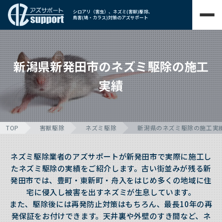
シロアリ（害虫）、ネズミ(害獣)駆除、
鳥害(鳩・カラス)対策のアズサポート
新潟県新発田市のネズミ駆除の施工
実績
TOP
害獣駆除
ネズミ駆除
新潟県のネズミ駆除の施工実
ネズミ駆除業者のアズサポートが新発田市で実際に施工し
たネズミ駆除の実績をご紹介します。古い街並みが残る新
発田市では、豊町・東新町・舟入をはじめ多くの地域に住
宅に侵入し被害を出すネズミが生息しています。
また、駆除後には再発防止対策はもちろん、最長10年の再
発保証をお付けできます。天井裏や外壁のすき間など、ネ