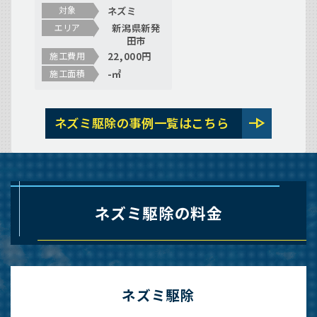
（新潟県新発田市五十
ネズミ
対象
公野）
新潟県新発
エリア
田市
22,000円
施工費用
-㎡
施工面積
line_end_arrow
ネズミ駆除の事例一覧はこちら
ネズミ駆除の料金
ネズミ駆除