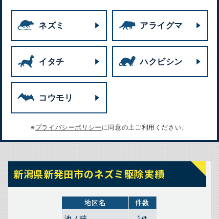
ネズミ
アライグマ
イタチ
ハクビシン
コウモリ
※
プライバシーポリシー
に同意の上ご利用ください。
新潟県新発田市のネズミ駆除実績
地区名
件数
池ノ端
1
件