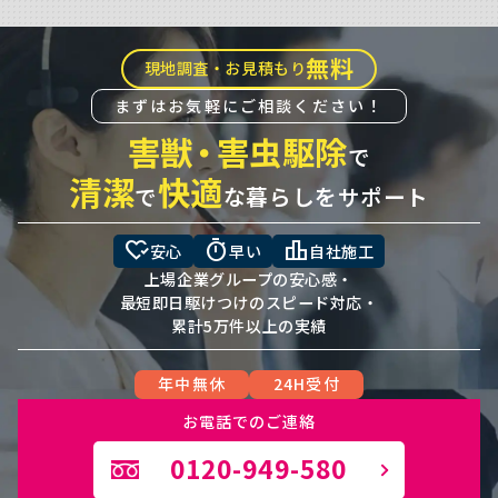
無料
現地調査・お見積もり
まずはお気軽にご相談ください！
害獣
・
害虫駆除
で
清潔
快適
で
な暮らしをサポート
heart_check
timer
leaderboard
安心
早い
自社施工
上場企業グループの安心感・
最短即日駆けつけのスピード対応・
累計5万件以上の実績
年中無休
24H受付
お電話でのご連絡
0120-949-580