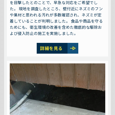
を目撃したとのことで、早急な対応をご希望でし
た。 現地を調査したところ、壁付近にネズミのフン
や巣材と思われる汚れが多数確認され、ネズミが定
着していることが判明しました。 食品や商品を守る
ためにも、衛生環境の改善を含めた徹底的な駆除お
よび侵入防止の施工を実施しました。
line_end_arrow
詳細を見る