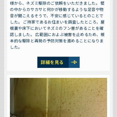
様から、ネズミ駆除のご依頼をいただきました。 壁
の中からカサカサと何かが移動するような足音や物
音が聞こえるそうで、不安に感じているとのことで
した。 ご持家であるお住まいを調査したところ、屋
根裏や床下においてネズミのフン害があることを確
認しました。 広範囲におよぶ被害を止めるため、根
本的な駆除と再発の予防対策を進めることになりま
した。
line_end_arrow
詳細を見る