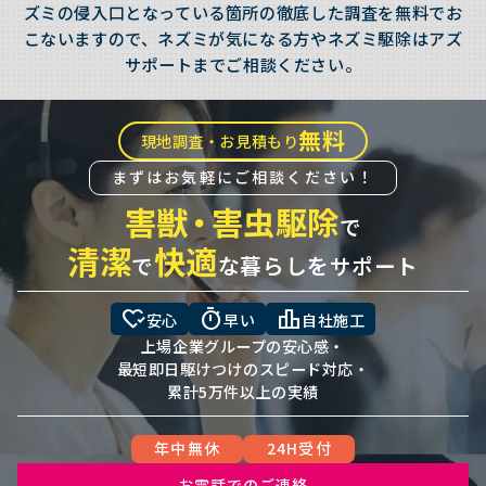
ズミの侵入口となっている箇所の徹底した調査を無料でお
こないますので、ネズミが気になる方やネズミ駆除はアズ
サポートまでご相談ください。
無料
現地調査・お見積もり
まずはお気軽にご相談ください！
害獣
・
害虫駆除
で
清潔
快適
で
な暮らしをサポート
heart_check
timer
leaderboard
安心
早い
自社施工
上場企業グループの安心感・
最短即日駆けつけのスピード対応・
累計5万件以上の実績
年中無休
24H受付
お電話でのご連絡