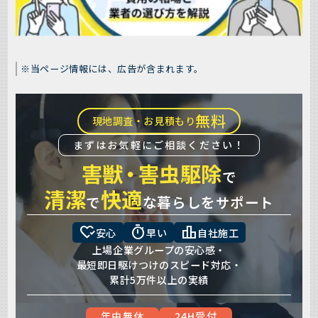
※当ページ情報には、広告が含まれます。
無料
現地調査・お見積もり
まずはお気軽にご相談ください！
害獣
・
害虫駆除
で
清潔
快適
で
な暮らしをサポート
heart_check
timer
leaderboard
安心
早い
自社施工
上場企業グループの安心感・
最短即日駆けつけのスピード対応・
累計5万件以上の実績
年中無休
24H受付