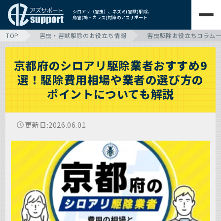
シロアリ（害虫）、ネズミ(害獣)駆除、
鳥害(鳩・カラス)対策のアズサポート
TOP
害虫・害獣駆除のお役立ち情報
害虫駆除お役立ちコラム
京都府のシロアリ駆除業者おすすめ9
選！駆除費用相場や業者の選び方の
ポイントについても解説
更新日
2026.06.01