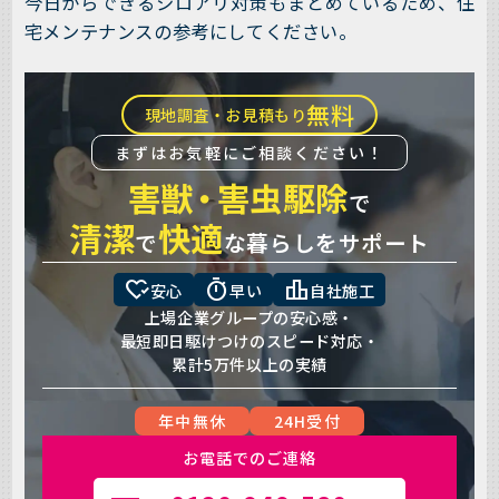
今日からできるシロアリ対策もまとめているため、住
宅メンテナンスの参考にしてください。
無料
現地調査・お見積もり
まずはお気軽にご相談ください！
害獣
・
害虫駆除
で
清潔
快適
で
な暮らしをサポート
heart_check
timer
leaderboard
安心
早い
自社施工
上場企業グループの安心感・
最短即日駆けつけのスピード対応・
累計5万件以上の実績
年中無休
24H受付
お電話でのご連絡