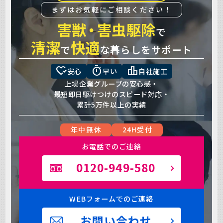
まずはお気軽にご相談ください！
害獣
・
害虫駆除
で
清潔
快適
で
な暮らしをサポート
heart_check
timer
leaderboard
安心
早い
自社施工
上場企業グループの安心感・
最短即日駆けつけのスピード対応・
累計5万件以上の実績
年中無休
24H受付
お電話でのご連絡
0120-949-580
WEBフォームでのご連絡
お問い合わせ