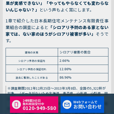
果が実感できない」「やってもやらなくても変わらな
いんじゃない？」
という声もよく耳にします。
1章で紹介した日本長期住宅メンテナンス有限責任事
業組合の調査によると
「シロアリ予防のある家とない
家では、ない家のほうがシロアリ被害が多い」
そうで
す。
シロアリ被害の割合
建物の状態
2.66%
シロアリ予防の保証内
12.86%
シロアリ予防の保証切れ
86.96%
過去に駆除したことがある
※調査期間2012年12月25日〜2013年3月8日、全国の5,322軒が
対象。（データがないため北海道、青森県、山形県、山梨県、岡
山県、高知県、沖縄県をのぞく）
24時間365日
Webフォームで
「防蟻処理保証期間内の物件（新築予防保証、既存予防保証、駆
無料相談受付中
お問い合わせ
0120-949-580
除保証など）」「防蟻処理保証切れで再施工せず一定期間経過
（放置）した物件」「過去6年以内に行った駆除履歴のある物件