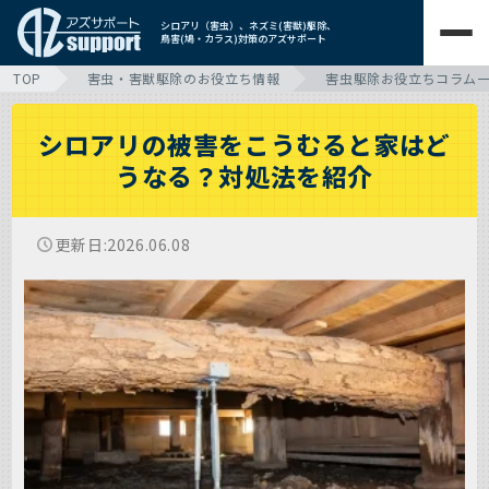
シロアリ（害虫）、ネズミ(害獣)駆除、
鳥害(鳩・カラス)対策のアズサポート
TOP
害虫・害獣駆除のお役立ち情報
害虫駆除お役立ちコラム
シロアリの被害をこうむると家はど
うなる？対処法を紹介
更新日
2026.06.08