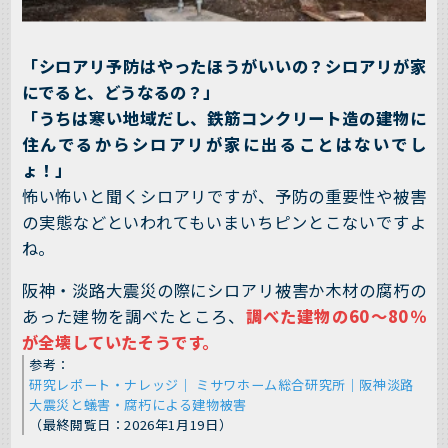
「シロアリ予防はやったほうがいいの？シロアリが家
にでると、どうなるの？」
「うちは寒い地域だし、鉄筋コンクリート造の建物に
住んでるからシロアリが家に出ることはないでし
ょ！」
怖い怖いと聞くシロアリですが、予防の重要性や被害
の実態などといわれてもいまいちピンとこないですよ
ね。
阪神・淡路大震災の際にシロアリ被害か木材の腐朽の
あった建物を調べたところ、
調べた建物の60～80％
が全壊していたそうです。
参考：
研究レポート・ナレッジ｜ ミサワホーム総合研究所｜阪神淡路
大震災と蟻害・腐朽による建物被害
（最終閲覧日：2026年1月19日）