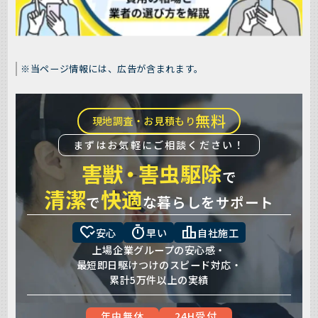
※当ページ情報には、広告が含まれます。
無料
現地調査・お見積もり
まずはお気軽にご相談ください！
害獣
・
害虫駆除
で
清潔
快適
で
な暮らしをサポート
heart_check
timer
leaderboard
安心
早い
自社施工
上場企業グループの安心感・
最短即日駆けつけのスピード対応・
累計5万件以上の実績
年中無休
24H受付