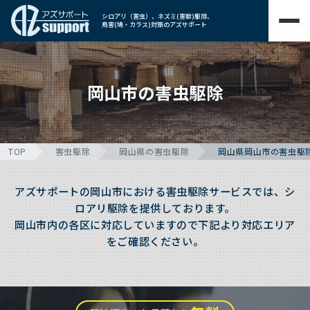
シロアリ（害虫）、ネズミ(害獣)駆除、
鳥害(鳩・カラス)対策のアズサポート
岡山市の害虫駆除
TOP
害虫駆除
岡山県の害虫駆除
岡山県岡山市の害虫駆
アズサポートの岡山市における害虫駆除サービスでは、シ
ロアリ駆除を提供しております。
岡山市内の各区に対応していますので下記より対応エリア
をご確認ください。