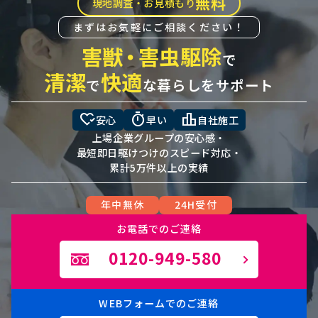
無料
現地調査・お見積もり
まずはお気軽にご相談ください！
害獣
・
害虫駆除
で
清潔
快適
で
な暮らしをサポート
heart_check
timer
leaderboard
安心
早い
自社施工
上場企業グループの安心感・
最短即日駆けつけのスピード対応・
累計5万件以上の実績
年中無休
24H受付
お電話でのご連絡
0120-949-580
WEBフォームでのご連絡