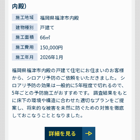
内殿）
福岡県福津市内殿
施工地域
戸建て
建物種別
66㎡
施工面積
150,000円
施工費用
2026年1月
施工年月
福岡県福津市内殿の戸建て住宅にお住まいのお客様
から、シロアリ予防のご依頼をいただきました。 シ
ロアリ予防の効果は一般的に5年程度で切れるので、
5年ごとの予防施工がおすすめです。 調査結果をもと
に床下の環境や構造に合わせた適切なプランをご提
案し、将来的な被害を未然に防ぐための対策を徹底
しておこなうこととなりました。
line_end_arrow
詳細を見る