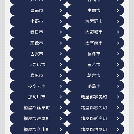
豊前市
中間市
小郡市
筑紫野市
春日市
大野城市
宗像市
太宰府市
古賀市
福津市
うきは市
宮若市
嘉麻市
朝倉市
みやま市
糸島市
那珂川市
糟屋郡宇美町
糟屋郡篠栗町
糟屋郡志免町
糟屋郡須惠町
糟屋郡新宮町
糟屋郡久山町
糟屋郡粕屋町