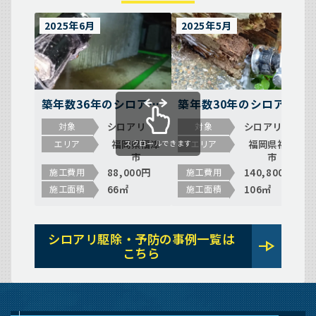
2025年6月
2025年5月
築年数36年のシロアリ
築年数30年のシロアリ
予防の施工事例（福岡
駆除の施工事例（福岡
シロアリ
シロアリ
対象
対象
県福津市西福間）
県福津市有弥の里）
福岡県福津
福岡県福津
エリア
エリア
スクロールできます
市
市
88,000円
140,800円
施工費用
施工費用
66㎡
106㎡
施工面積
施工面積
シロアリ駆除・予防の事例一覧は
line_end_arrow
こちら