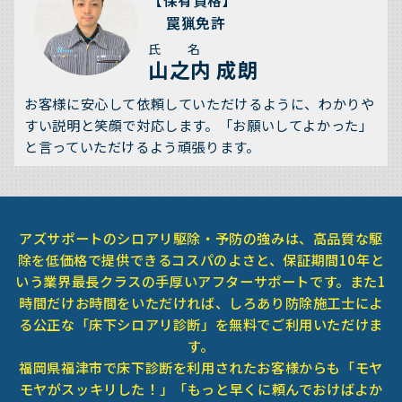
【保有資格】
罠猟免許
氏 名
山之内 成朗
お客様に安心して依頼していただけるように、わかりや
すい説明と笑顔で対応します。「お願いしてよかった」
と言っていただけるよう頑張ります。
アズサポートのシロアリ駆除・予防の強みは、高品質な駆
除を低価格で提供できるコスパのよさと、保証期間10年と
いう業界最長クラスの手厚いアフターサポートです。また1
時間だけお時間をいただければ、しろあり防除施工士によ
る公正な「床下シロアリ診断」を無料でご利用いただけま
す。
福岡県福津市で床下診断を利用されたお客様からも「モヤ
モヤがスッキリした！」「もっと早くに頼んでおけばよか