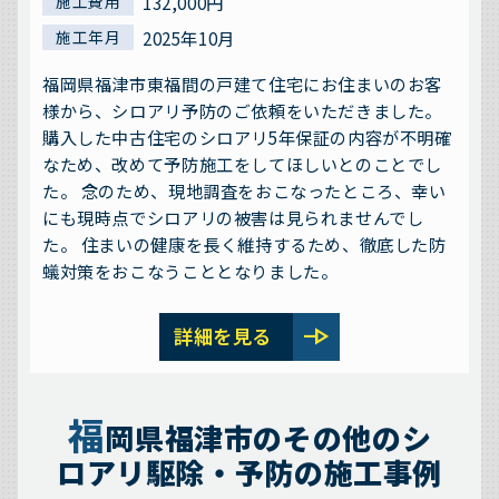
132,000円
施工費用
2025年10月
施工年月
福岡県福津市東福間の戸建て住宅にお住まいのお客
様から、シロアリ予防のご依頼をいただきました。
購入した中古住宅のシロアリ5年保証の内容が不明確
なため、改めて予防施工をしてほしいとのことでし
た。 念のため、現地調査をおこなったところ、幸い
にも現時点でシロアリの被害は見られませんでし
た。 住まいの健康を長く維持するため、徹底した防
蟻対策をおこなうこととなりました。
line_end_arrow
詳細を見る
福
岡県福津市のその他のシ
ロアリ駆除・予防の施工事例