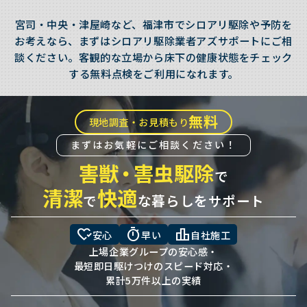
宮司・中央・津屋崎など、福津市でシロアリ駆除や予防を
お考えなら、まずはシロアリ駆除業者アズサポートにご相
談ください。客観的な立場から床下の健康状態をチェック
する無料点検をご利用になれます。
無料
現地調査・お見積もり
まずはお気軽にご相談ください！
害獣
・
害虫駆除
で
清潔
快適
で
な暮らしをサポート
heart_check
timer
leaderboard
安心
早い
自社施工
上場企業グループの安心感・
最短即日駆けつけのスピード対応・
累計5万件以上の実績