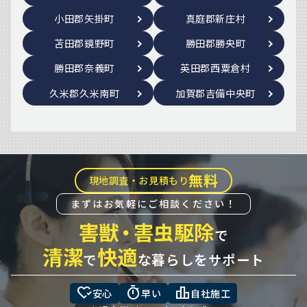
小田郡矢掛町
真庭郡新庄村
苫田郡鏡野町
勝田郡勝央町
勝田郡奈義町
英田郡西粟倉村
久米郡久米南町
加賀郡吉備中央町
無料
現地調査・お見積もり
まずはお気軽にご相談ください！
害獣
・
害虫駆除
で
清潔
快適
で
な暮らしをサポート
heart_check
timer
leaderboard
安心
早い
自社施工