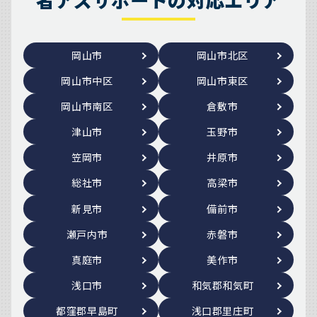
者アズサポートの対応エリア
岡山市
岡山市北区
岡山市中区
岡山市東区
岡山市南区
倉敷市
津山市
玉野市
笠岡市
井原市
総社市
高梁市
新見市
備前市
瀬戸内市
赤磐市
真庭市
美作市
浅口市
和気郡和気町
都窪郡早島町
浅口郡里庄町