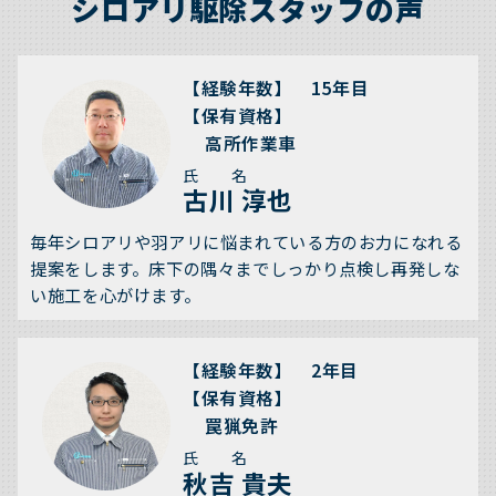
シロアリ駆除スタッフの声
【経験年数】 15年目
【保有資格】
高所作業車
氏 名
古川 淳也
毎年シロアリや羽アリに悩まれている方のお力になれる
提案をします。床下の隅々までしっかり点検し再発しな
い施工を心がけます。
【経験年数】 2年目
【保有資格】
罠猟免許
氏 名
秋吉 貴夫