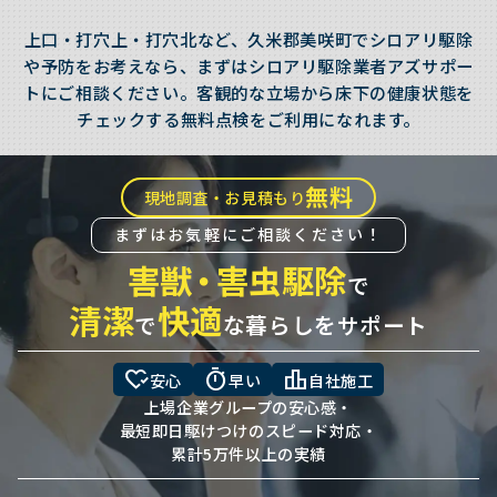
上口・打穴上・打穴北など、久米郡美咲町でシロアリ駆除
や予防をお考えなら、まずはシロアリ駆除業者アズサポー
トにご相談ください。客観的な立場から床下の健康状態を
チェックする無料点検をご利用になれます。
無料
現地調査・お見積もり
まずはお気軽にご相談ください！
害獣
・
害虫駆除
で
清潔
快適
で
な暮らしをサポート
heart_check
timer
leaderboard
安心
早い
自社施工
上場企業グループの安心感・
最短即日駆けつけのスピード対応・
累計5万件以上の実績