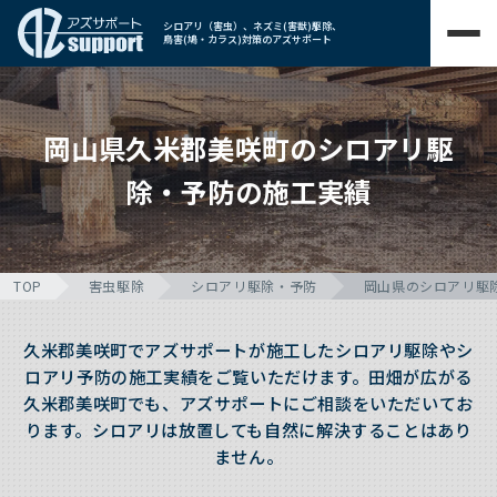
シロアリ（害虫）、ネズミ(害獣)駆除、
鳥害(鳩・カラス)対策のアズサポート
岡山県久米郡美咲町のシロアリ駆
除・予防の施工実績
TOP
害虫駆除
シロアリ駆除・予防
岡山県のシロアリ駆
久米郡美咲町でアズサポートが施工したシロアリ駆除やシ
ロアリ予防の施工実績をご覧いただけます。田畑が広がる
久米郡美咲町でも、アズサポートにご相談をいただいてお
ります。シロアリは放置しても自然に解決することはあり
ません。