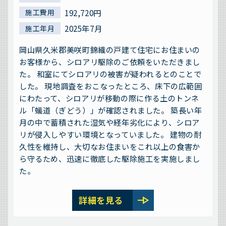
192,720円
施工費用
2025年7月
施工年月
岡山県久米郡美咲町錦織の戸建て住宅にお住まいの
お客様から、シロアリ駆除のご依頼をいただきまし
た。 和室にてシロアリの被害が疑われるとのことで
した。 現地調査をおこなったところ、床下の広範囲
にわたって、シロアリが移動の際に作る土のトンネ
ル「蟻道（ぎどう）」が確認されました。 築長い年
月の中で蓄積された湿気や経年劣化により、シロア
リが侵入しやすい環境となっていました。 建物の耐
久性を維持し、大切なお住まいをこれ以上の食害か
ら守るため、迅速に徹底した駆除施工を実施しまし
た。
line_end_arrow
詳細を見る