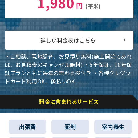
1,980
円
(平米)
詳しい料金表はこちら
・ご相談、現地調査、お見積り無料(施工開始であれ
ば、お見積後のキャンセル無料)
・5年保証、10年保
証プランともに毎年の無料点検付き
・各種クレジッ
トカード利用OK、後払いOK
料金に含まれるサービス
出張費
薬剤
室内養生