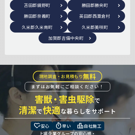
苫田郡鏡野町
勝田郡勝央町
勝田郡奈義町
英田郡西粟倉村
久米郡久米南町
久米郡美咲町
加賀郡吉備中央町
無料
現地調査・お見積もり
まずはお気軽にご相談ください！
害獣
・
害虫駆除
で
清潔
快適
で
な暮らしをサポート
heart_check
timer
leaderboard
安心
早い
自社施工
上場企業グループの安心感・