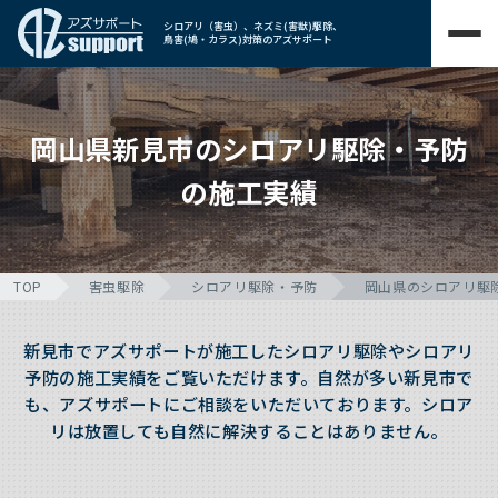
シロアリ（害虫）、ネズミ(害獣)駆除、
鳥害(鳩・カラス)対策のアズサポート
岡山県新見市のシロアリ駆除・予防
の施工実績
TOP
害虫駆除
シロアリ駆除・予防
岡山県のシロアリ駆
新見市でアズサポートが施工したシロアリ駆除やシロアリ
予防の施工実績をご覧いただけます。自然が多い新見市で
も、アズサポートにご相談をいただいております。シロア
リは放置しても自然に解決することはありません。