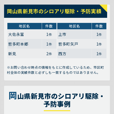
岡山県新見市のシロアリ駆除・予防実績
地区名
件数
地区名
件数
大佐永富
1
上市
1
件
件
哲多町本郷
1
哲多町矢戸
1
件
件
新見
2
西方
1
件
件
※お問い合わせ時点の情報をもとに作成しているため、市区町
村全体の実績件数と必ずしも一致するものではありません。
岡
山県新見市のシロアリ駆除・
予防事例