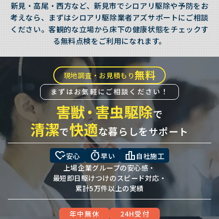
新見・高尾・西方など、新見市でシロアリ駆除や予防をお
考えなら、まずはシロアリ駆除業者アズサポートにご相談
ください。客観的な立場から床下の健康状態をチェックす
る無料点検をご利用になれます。
無料
現地調査・お見積もり
まずはお気軽にご相談ください！
害獣
・
害虫駆除
で
清潔
快適
で
な暮らしをサポート
heart_check
timer
leaderboard
安心
早い
自社施工
上場企業グループの安心感・
最短即日駆けつけのスピード対応・
累計5万件以上の実績
年中無休
24H受付