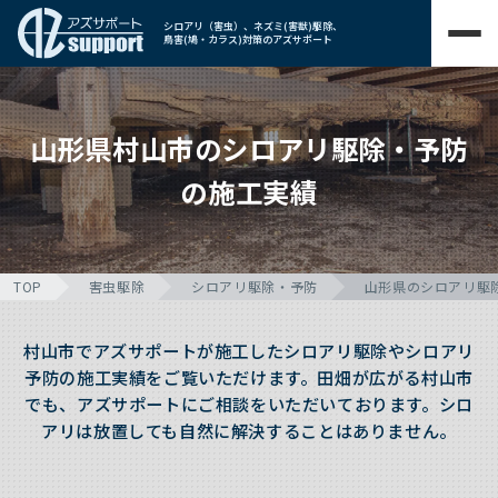
シロアリ（害虫）、ネズミ(害獣)駆除、
鳥害(鳩・カラス)対策のアズサポート
山形県村山市のシロアリ駆除・予防
の施工実績
TOP
害虫駆除
シロアリ駆除・予防
山形県のシロアリ駆
村山市でアズサポートが施工したシロアリ駆除やシロアリ
予防の施工実績をご覧いただけます。田畑が広がる村山市
でも、アズサポートにご相談をいただいております。シロ
アリは放置しても自然に解決することはありません。