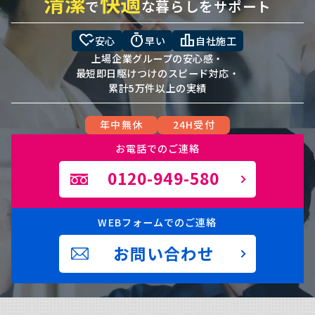
清潔
快適
で
な暮らしをサポート
heart_check
timer
leaderboard
安心
早い
自社施工
上場企業グループの安心感・
最短即日駆けつけのスピード対応・
累計5万件以上の実績
年中無休
24H受付
お電話でのご連絡
0120-949-580
WEBフォームでのご連絡
お問い合わせ