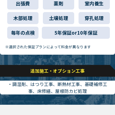
出張費
薬剤
室内養生
木部処理
土壌処理
穿孔処理
毎年の点検
5年保証or10年保証
※選択された保証プランによって料金が異なります
追加施工・オプション工事
・調湿剤、はつり工事、断熱材工事、基礎補修工
事、床修繕、屋根防カビ処理