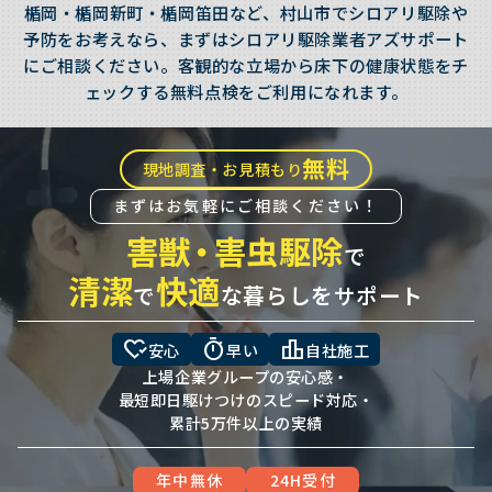
楯岡・楯岡新町・楯岡笛田など、村山市でシロアリ駆除や
予防をお考えなら、まずはシロアリ駆除業者アズサポート
にご相談ください。客観的な立場から床下の健康状態をチ
ェックする無料点検をご利用になれます。
無料
現地調査・お見積もり
まずはお気軽にご相談ください！
害獣
・
害虫駆除
で
清潔
快適
で
な暮らしをサポート
heart_check
timer
leaderboard
安心
早い
自社施工
上場企業グループの安心感・
最短即日駆けつけのスピード対応・
累計5万件以上の実績
年中無休
24H受付