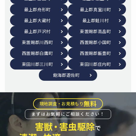
最上郡舟形町
最上郡真室川町
最上郡大蔵村
最上郡鮭川村
最上郡戸沢村
東置賜郡高畠町
東置賜郡川西町
西置賜郡小国町
西置賜郡白鷹町
西置賜郡飯豊町
東田川郡三川町
東田川郡庄内町
飽海郡遊佐町
無料
現地調査・お見積もり
まずはお気軽にご相談ください！
害獣
・
害虫駆除
で