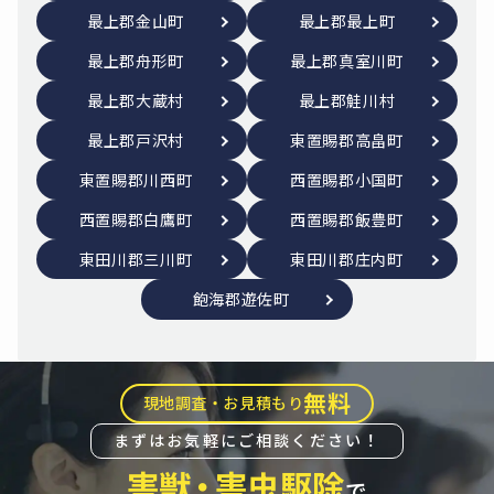
最上郡金山町
最上郡最上町
最上郡舟形町
最上郡真室川町
最上郡大蔵村
最上郡鮭川村
最上郡戸沢村
東置賜郡高畠町
東置賜郡川西町
西置賜郡小国町
西置賜郡白鷹町
西置賜郡飯豊町
東田川郡三川町
東田川郡庄内町
飽海郡遊佐町
無料
現地調査・お見積もり
まずはお気軽にご相談ください！
害獣
・
害虫駆除
で