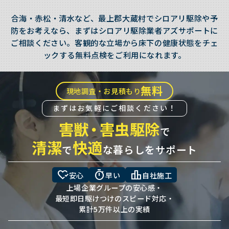
合海・赤松・清水など、最上郡大蔵村でシロアリ駆除や予
防をお考えなら、まずはシロアリ駆除業者アズサポートに
ご相談ください。客観的な立場から床下の健康状態をチェ
ックする無料点検をご利用になれます。
無料
現地調査・お見積もり
まずはお気軽にご相談ください！
害獣
・
害虫駆除
で
清潔
快適
で
な暮らしをサポート
heart_check
timer
leaderboard
安心
早い
自社施工
上場企業グループの安心感・
最短即日駆けつけのスピード対応・
累計5万件以上の実績