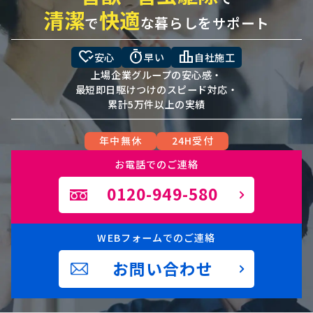
清潔
快適
で
な暮らしをサポート
heart_check
timer
leaderboard
安心
早い
自社施工
上場企業グループの安心感・
最短即日駆けつけのスピード対応・
累計5万件以上の実績
年中無休
24H受付
お電話でのご連絡
0120-949-580
WEBフォームでのご連絡
お問い合わせ