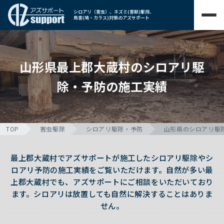
シロアリ（害虫）、ネズミ(害獣)駆除、
鳥害(鳩・カラス)対策のアズサポート
山形県最上郡大蔵村のシロアリ駆
除・予防の施工実績
TOP
害虫駆除
シロアリ駆除・予防
山形県のシロアリ駆
最上郡大蔵村でアズサポートが施工したシロアリ駆除やシ
ロアリ予防の施工実績をご覧いただけます。自然が多い最
上郡大蔵村でも、アズサポートにご相談をいただいており
ます。シロアリは放置しても自然に解決することはありま
せん。