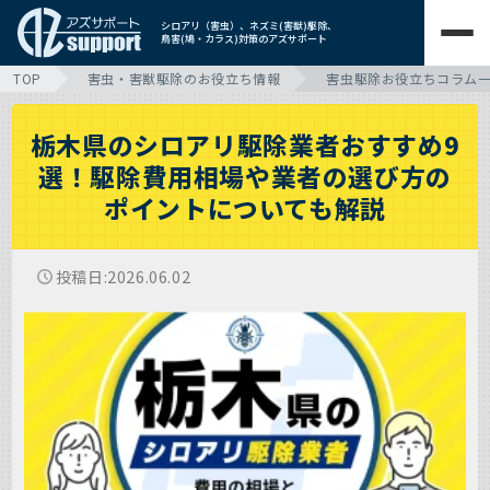
シロアリ（害虫）、ネズミ(害獣)駆除、
鳥害(鳩・カラス)対策のアズサポート
TOP
害虫・害獣駆除のお役立ち情報
害虫駆除お役立ちコラム
栃木県のシロアリ駆除業者おすすめ9
選！駆除費用相場や業者の選び方の
ポイントについても解説
投稿日
2026.06.02