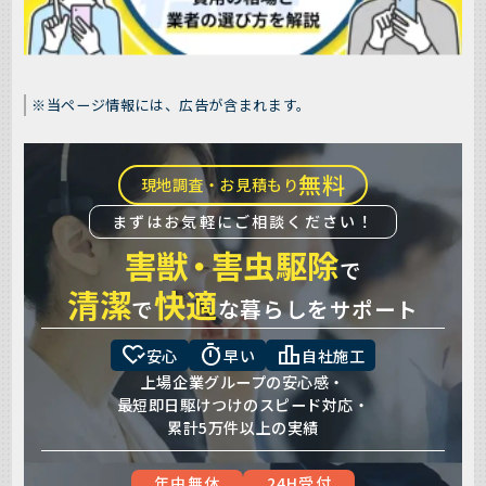
※当ページ情報には、広告が含まれます。
無料
現地調査・お見積もり
まずはお気軽にご相談ください！
害獣
・
害虫駆除
で
清潔
快適
で
な暮らしをサポート
heart_check
timer
leaderboard
安心
早い
自社施工
上場企業グループの安心感・
最短即日駆けつけのスピード対応・
累計5万件以上の実績
年中無休
24H受付