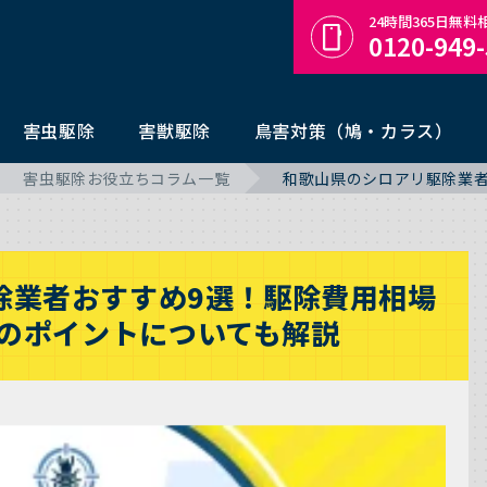
24時間365日無
0120-949
害虫駆除
害獣駆除
鳥害対策（鳩・カラス）
害虫駆除お役立ちコラム一覧
和歌山県のシロアリ駆除業
除業者おすすめ9選！駆除費用相場
のポイントについても解説