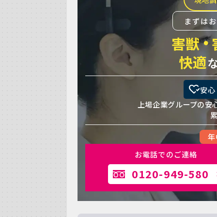
まずは
・
害獣
快適
heart_check
安心
上場企業グループの安
年
お電話でのご連絡
0120-949-580