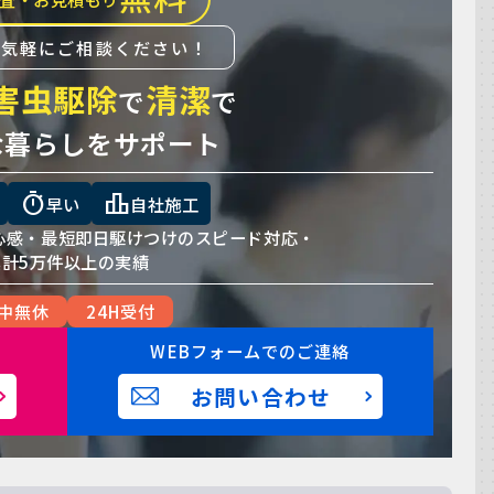
お気軽にご相談ください！
害虫駆除
清潔
で
で
な暮らしをサポート
timer
leaderboard
早い
自社施工
心感・
最短即日駆けつけのスピード対応・
累計5万件以上の実績
中無休
24H受付
WEBフォームでのご連絡
お問い合わせ