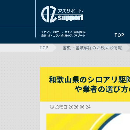
シロアリ（害虫）、ネズミ(害獣)駆除、
TOP
鳥害(鳩・カラス)対策のアズサポート
TOP
害虫・害獣駆除のお役立ち情報
和歌山県のシロアリ駆
や業者の選び方
投稿日
2026.06.24