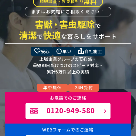
無料
現地調査・お見積もり
まずはお気軽にご相談ください！
害獣
・
害虫駆除
で
清潔
快適
で
な暮らしをサポート
heart_check
timer
leaderboard
安心
早い
自社施工
上場企業グループの安心感・
最短即日駆けつけのスピード対応・
累計5万件以上の実績
年中無休
24H受付
お電話でのご連絡
0120-949-580
WEBフォームでのご連絡