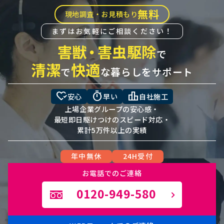
無料
現地調査・お見積もり
まずはお気軽にご相談ください！
害獣
・
害虫駆除
で
清潔
快適
で
な暮らしをサポート
heart_check
timer
leaderboard
安心
早い
自社施工
上場企業グループの安心感・
最短即日駆けつけのスピード対応・
累計5万件以上の実績
年中無休
24H受付
お電話でのご連絡
0120-949-580