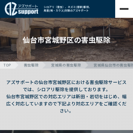
シロアリ（害虫）、ネズミ(害獣)駆除、
鳥害(鳩・カラス)対策のアズサポート
仙台市宮城野区の害虫駆除
TOP
害虫駆除
宮城県の害虫駆除
宮城県仙台市の害虫駆
アズサポートの仙台市宮城野区における害虫駆除サービス
では、シロアリ駆除を提供しております。
仙台市宮城野区での対応エリアは新田・岩切をはじめ、幅
広く対応していますので下記より対応エリアをご確認くだ
さい。