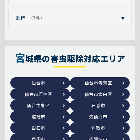
ま行
（7件）
▼
宮
城県の害虫駆除対応エリア
仙台市
仙台市青葉区
仙台市若林区
仙台市太白区
仙台市泉区
石巻市
塩竈市
気仙沼市
白石市
名取市
角田市
多賀城市