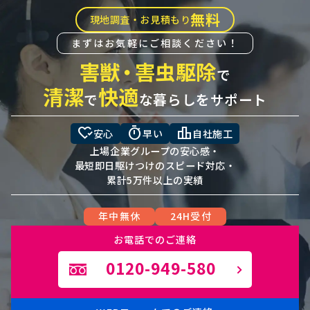
無料
現地調査・お見積もり
まずはお気軽にご相談ください！
害獣
・
害虫駆除
で
清潔
快適
で
な暮らしをサポート
heart_check
timer
leaderboard
安心
早い
自社施工
上場企業グループの安心感・
最短即日駆けつけのスピード対応・
累計5万件以上の実績
年中無休
24H受付
お電話でのご連絡
0120-949-580