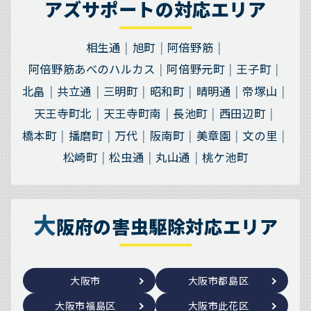
アズサポートの対応エリア
相生通
旭町
阿倍野筋
阿倍野筋あべのハルカス
阿倍野元町
王子町
北畠
共立通
三明町
昭和町
晴明通
帝塚山
天王寺町北
天王寺町南
長池町
西田辺町
橋本町
播磨町
万代
阪南町
美章園
文の里
松崎町
松虫通
丸山通
桃ケ池町
大
阪府の害虫駆除対応エリア
大阪市
大阪市都島区
大阪市福島区
大阪市此花区