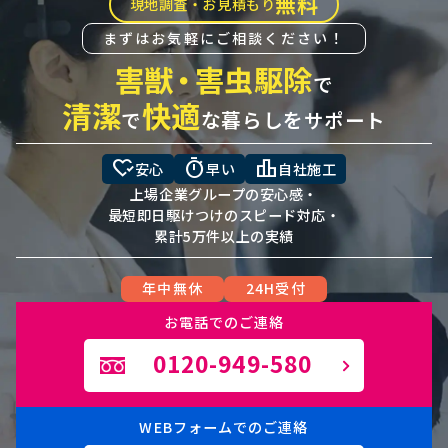
無料
現地調査・お見積もり
まずはお気軽にご相談ください！
害獣
・
害虫駆除
で
清潔
快適
で
な暮らしをサポート
heart_check
timer
leaderboard
安心
早い
自社施工
上場企業グループの安心感・
最短即日駆けつけのスピード対応・
累計5万件以上の実績
年中無休
24H受付
お電話でのご連絡
0120-949-580
WEBフォームでのご連絡