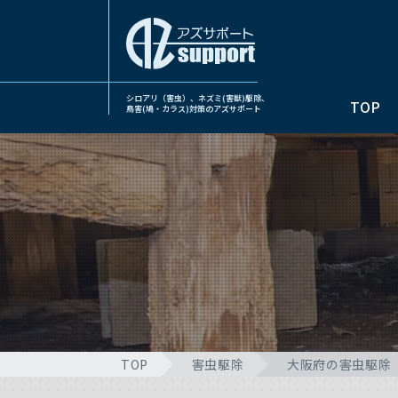
シロアリ（害虫）、ネズミ(害獣)駆除、
TOP
鳥害(鳩・カラス)対策のアズサポート
TOP
害虫駆除
大阪府の害虫駆除