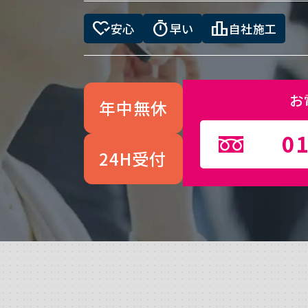
heart_check
timer
leaderboard
安心
早い
自社施工
お
年中無休
01
24H受付