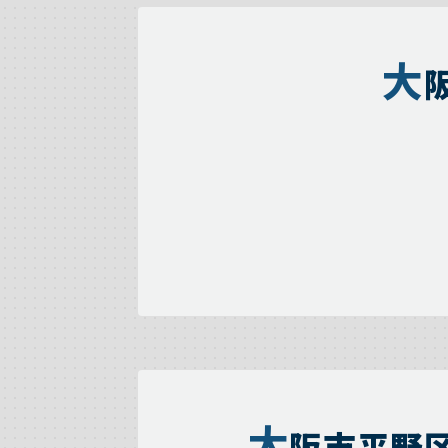
大
大
阪市平野