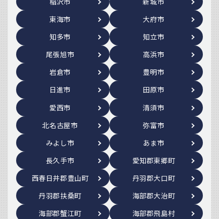
稲沢市
新城市
東海市
大府市
知多市
知立市
尾張旭市
高浜市
岩倉市
豊明市
日進市
田原市
愛西市
清須市
北名古屋市
弥富市
みよし市
あま市
長久手市
愛知郡東郷町
西春日井郡豊山町
丹羽郡大口町
丹羽郡扶桑町
海部郡大治町
海部郡蟹江町
海部郡飛島村