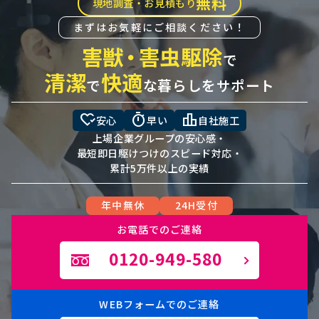
無料
現地調査・お見積もり
まずはお気軽にご相談ください！
害獣
・
害虫駆除
で
清潔
快適
で
な暮らしをサポート
heart_check
timer
leaderboard
安心
早い
自社施工
上場企業グループの安心感・
最短即日駆けつけのスピード対応・
累計5万件以上の実績
年中無休
24H受付
お電話でのご連絡
0120-949-580
WEBフォームでのご連絡